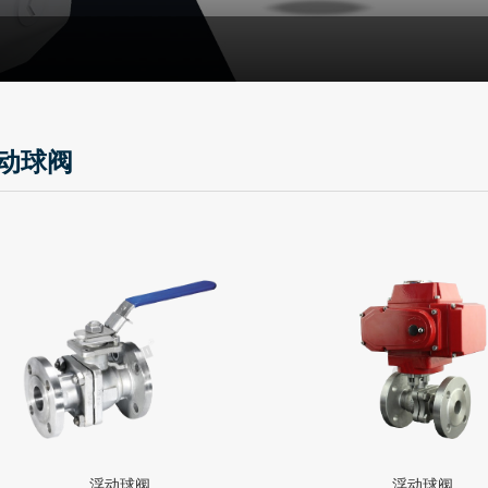
动球阀
浮动球阀
浮动球阀