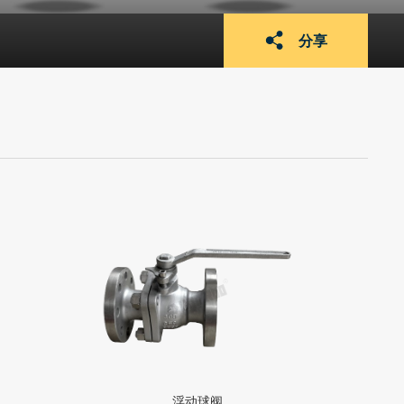
分享
浮动球阀