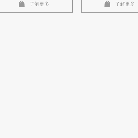
了解更多
了解更多