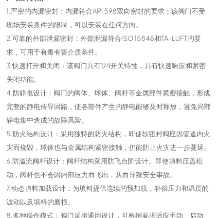
1.严密的内漏密封：内漏符合API 598双向密封的要求；该阀门不受
现场安装条件的限制，可以安装在任何方向。
2.可靠的外部泄漏密封：外部泄漏符合ISO 15848和TA-LUFT的要
求，可用于有毒有害介质条件。
3.快速打开和关闭：该阀门具有1/4开关特性，具有快速响应和紧密
关闭功能。
4.防静电设计：阀门的阀体、球体、阀杆等金属部件紧密接触，形成
完整的静电传导回路，使各部件产生的静电能够及时释放，避免局部
静电集中造成的故障风险。
5.防火结构设计：采用独特的防火结构，即使软密封阀座因管道内火
灾而烧毁，球体也与金属结构紧密接触，仍能防止火灾进一步蔓延。
6.防溢流阀杆设计：阀杆结构采用防飞台阶设计。即使填料压盖松
动，阀杆也不会因内部压力而飞出，从而导致安全事故。
7.动态填料加载设计：为填料提供连续的预加载，补偿压力和温度的
波动以及填料的磨损。
8.多种操作模式：阀门采用通用设计，可根据要求适应手动、启动、