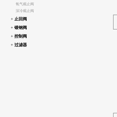
氧气截止阀
深冷截止阀
止回阀
锻钢阀
控制阀
过滤器