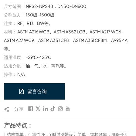
尺寸范围：
NPS2~NPS48，DN50~DN600
公称压力：
150级~1500级
连接：
RF、RTJ、BW等。
材料：
ASTM A216 WCB、ASTM A352 LCB、ASTM A217 WC6、
ASTM A27 WC9、ASTM A351 CF8、ASTM A35l CF8M、A995 4A
等。
适用温度：
-29℃~425℃
适用介质：
油、气、水、蒸汽等。
操作：
N/A
留言咨询
分享
产品特点：
1.结构简单，可靠性强：Y型过滤器设计简单，结构紧凑，确保长期