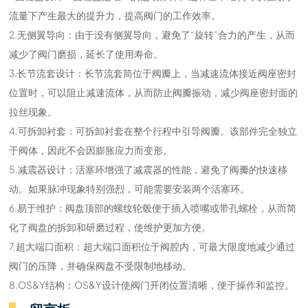
流量下产生最大的提升力，提高阀门的工作效率。
2.无侧翼导向：由于没有侧翼导向，避免了“旋转”合力的产生，从而
减少了阀门磨损，延长了使用寿命。
3.长节流套设计：长节流套筒位于阀瓣上，当减速流体接近阀座密封
位置时，可以阻止减速流体，从而防止阀瓣振动，减少阀座密封面的
拉丝现象。
4.可拆卸衬套：可拆卸衬套在整个行程中引导阀瓣。该部件完全独立
于阀体，因此不会因膨胀应力而变形。
5.减震器设计：活塞环增强了减震器的性能，避免了阀瓣的快速移
动。如果脉冲现象特别强烈，可能需要安装两个活塞环。
6.易于维护：阀盘顶部的螺纹轮毂便于插入喷嘴或带孔螺栓，从而简
化了阀盘的拆卸和研磨过程，使维护更加方便。
7.超大端口面积：超大端口面积位于阀腔内，可最大限度地减少通过
阀门的压降，并确保阀盘不受限制地移动。
8.OS&Y结构：OS&Y设计使阀门开闭位置清晰，便于操作和监控。