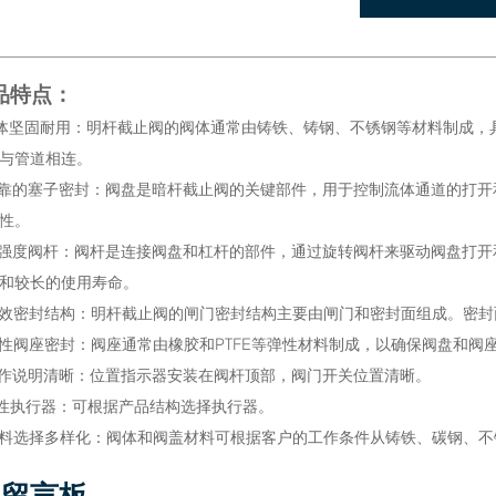
品特点：
阀体坚固耐用：明杆截止阀的阀体通常由铸铁、铸钢、不锈钢等材料制成
与管道相连。
可靠的塞子密封：阀盘是暗杆截止阀的关键部件，用于控制流体通道的打
性。
高强度阀杆：阀杆是连接阀盘和杠杆的部件，通过旋转阀杆来驱动阀盘打
和较长的使用寿命。
高效密封结构：明杆截止阀的闸门密封结构主要由闸门和密封面组成。密
柔性阀座密封：阀座通常由橡胶和PTFE等弹性材料制成，以确保阀盘和
操作说明清晰：位置指示器安装在阀杆顶部，阀门开关位置清晰。
柔性执行器：可根据产品结构选择执行器。
材料选择多样化：阀体和阀盖材料可根据客户的工作条件从铸铁、碳钢、
留言板