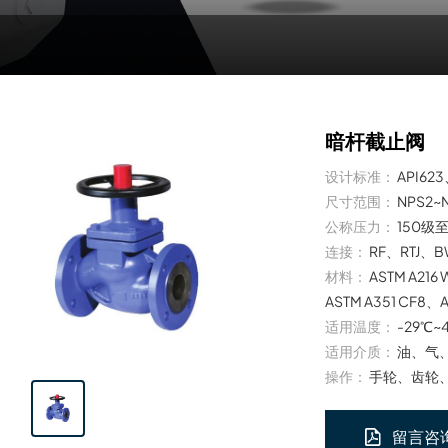
暗杆截止阀
设计标准：
API62
尺寸范围：
NPS2~
公称压力：
150级
连接：
RF、RTJ、
材料：
ASTM A216
ASTM A351 CF8、
适用温度：
-29℃~
适用介质：
油、气
操作：
手轮、齿轮
留言咨