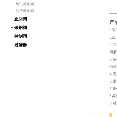
氧气截止阀
深冷截止阀
止回阀
产
锻钢阀
1.
控制阀
出口
过滤器
2.
耐磨
3.
蚀性
4.
5.
6.
7.
8.