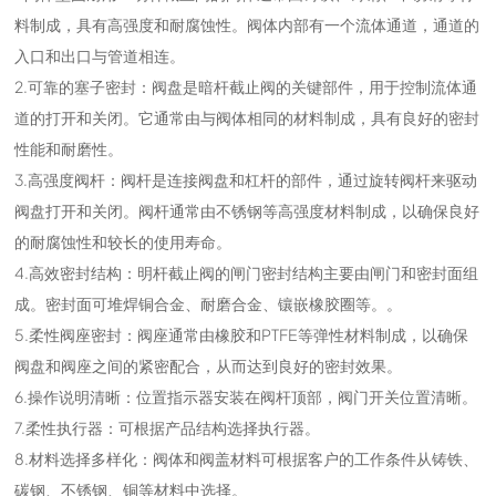
料制成，具有高强度和耐腐蚀性。阀体内部有一个流体通道，通道的
入口和出口与管道相连。
2.可靠的塞子密封：阀盘是暗杆截止阀的关键部件，用于控制流体通
道的打开和关闭。它通常由与阀体相同的材料制成，具有良好的密封
性能和耐磨性。
3.高强度阀杆：阀杆是连接阀盘和杠杆的部件，通过旋转阀杆来驱动
阀盘打开和关闭。阀杆通常由不锈钢等高强度材料制成，以确保良好
的耐腐蚀性和较长的使用寿命。
4.高效密封结构：明杆截止阀的闸门密封结构主要由闸门和密封面组
成。密封面可堆焊铜合金、耐磨合金、镶嵌橡胶圈等。。
5.柔性阀座密封：阀座通常由橡胶和PTFE等弹性材料制成，以确保
阀盘和阀座之间的紧密配合，从而达到良好的密封效果。
6.操作说明清晰：位置指示器安装在阀杆顶部，阀门开关位置清晰。
7.柔性执行器：可根据产品结构选择执行器。
8.材料选择多样化：阀体和阀盖材料可根据客户的工作条件从铸铁、
碳钢、不锈钢、铜等材料中选择。