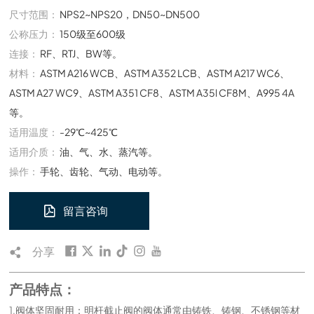
尺寸范围：
NPS2~NPS20，DN50~DN500
公称压力：
150级至600级
连接：
RF、RTJ、BW等。
材料：
ASTM A216 WCB、ASTM A352 LCB、ASTM A217 WC6、
ASTM A27 WC9、ASTM A351 CF8、ASTM A35l CF8M、A995 4A
等。
适用温度：
-29℃~425℃
适用介质：
油、气、水、蒸汽等。
操作：
手轮、齿轮、气动、电动等。
留言咨询
分享
产品特点：
1.阀体坚固耐用：明杆截止阀的阀体通常由铸铁、铸钢、不锈钢等材