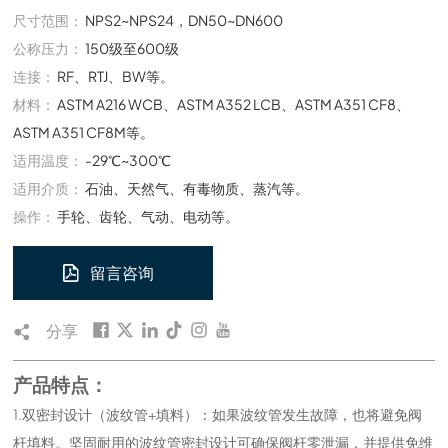
尺寸范围：
NPS2~NPS24，DN50~DN600
公称压力：
150级至600级
连接：
RF、RTJ、BW等。
材料：
ASTM A216 WCB、ASTM A352 LCB、ASTM A351 CF8、
ASTM A351 CF8M等。
适用温度：
-29℃~300℃
适用介质：
石油、天然气、有毒物质、蒸汽等。
操作：
手轮、齿轮、气动、电动等。
留言咨询
分享
产品特点：
1.双密封设计（波纹管+填料）：如果波纹管发生故障，也将避免阀
杆填料。坚固耐用的波纹管密封设计可确保阀杆零泄漏，并提供免维