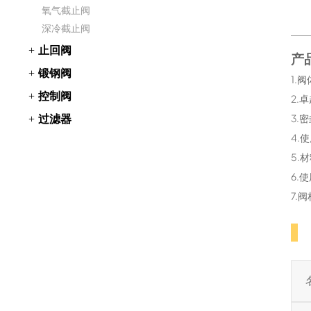
氧气截止阀
深冷截止阀
止回阀
产
锻钢阀
1.
控制阀
2.
过滤器
3.
4.
5.
6.
7.