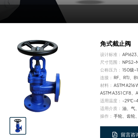
角式截止阀
设计标准：
API62
尺寸范围：
NPS2~
公称压力：
150级~
连接：
RF、RTJ、
材料：
ASTM A216
ASTM A351 CF8、
适用温度：
-29℃~
适用介质：
油、气
操作：
手轮、齿轮
留言咨