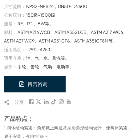
尺寸范围：
NPS2~NPS24，DN50~DN600
公称压力：
150级~1500级
连接：
RF、RTJ、BW等。
材料：
ASTM A216 WCB、ASTM A352 LCB、ASTM A217 WC6、
ASTM A27 WC9、ASTM A351 CF8、ASTM A351CF8M等。
适用温度：
-29℃~425℃
适用介质：
油、气、水、蒸汽等。
操作：
手轮、齿轮、气动、电动等。
留言咨询
分享
产品特点：
1.阀体结构紧凑：角形截止阀通常采用角形结构设计，使阀体紧凑，
易于安装，占用空间小。