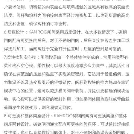
户要求使用。填料箱的内表面在与填料接触的区域具有较高的表面光
洁度。阀杆和填料之间的接触表面经过精密加工，以达到所需的高光
洁度和密度，确保阀杆的可靠密封。
6.后座设计：KAMROO闸阀采用后座设计。在大多数情况下，碳钢
闸阀配有可更换的后座。对于不锈钢闸阀，后座直接在阀盖中加工或
焊接后加工。当闸阀处于完全打开位置时，后座的密封是可靠的。
7.柔性楔和实心楔：闸阀楔是由一个整体铸件制成的，常用的类型有
柔性楔和空心楔。柔性楔可以最大限度地减少应力集中，其灵活性可
确保在宽范围的压差和温度下实现紧密密封。它适用于管道偏斜、压
力和温差以及热变形引起的轻微错位。阀杆到楔块的推力施加在靠近
楔块中心的位置，这可以减少横向阀杆载荷，并提供更精确的楔块运
动。实心楔可以提供紧密的密封作用，但如果阀体因热膨胀或弯曲载
荷而发生轻微变形，则容易锁定到位。
8.可更换和整体阀座设计：KAMROO铸钢闸阀有可更换阀座和整体
阀座两种设计。碳钢闸阀通常配有可更换的阀座环，可以通过焊接螺
纹连接，也可以直接焊接到阀体上。对于不锈钢和高温合金钢闸阀，