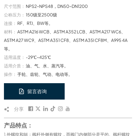
尺寸范围：
NPS2~NPS48，DN50~DN1200
公称压力：
150级至2500级
连接：
RF、RTJ、BW等。
材料：
ASTM A216 WCB、ASTM A352 LCB、ASTM A217 WC6、
ASTM A27 WC9、ASTM A351 CF8、ASTM A35l CF8M、A995 4A
等。
适用温度：
-29℃~425℃
适用介质：
油、气、水、蒸汽等。
操作：
手轮、齿轮、气动、电动等。
留言咨询
分享
产品特点：
1.外螺纹和轭：阀杆外侧有螺纹，而阀门内侧部分是平的。阀杆螺纹