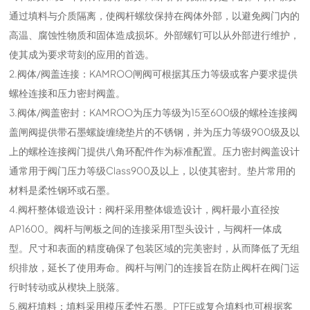
通过填料与介质隔离，使阀杆螺纹保持在阀体外部，以避免阀门内的
高温、腐蚀性物质和固体造成损坏。外部螺钉可以从外部进行维护，
使其成为要求苛刻的应用的首选。
2.阀体/阀盖连接：KAMROO闸阀可根据其压力等级或客户要求提供
螺栓连接和压力密封阀盖。
3.阀体/阀盖密封：KAMROO为压力等级为15至600级的螺栓连接阀
盖闸阀提供带石墨螺旋缠绕垫片的不锈钢，并为压力等级900级及以
上的螺栓连接阀门提供八角环配件作为标准配置。压力密封阀盖设计
通常用于阀门压力等级Class900及以上，以使其密封。垫片常用的
材料是柔性钢环或石墨。
4.阀杆整体锻造设计：阀杆采用整体锻造设计，阀杆最小直径按
AP1600。阀杆与闸板之间的连接采用T型头设计，与阀杆一体成
型。尺寸和表面的精度确保了包装区域的完美密封，从而降低了无组
织排放，延长了使用寿命。阀杆与闸门的连接旨在防止阀杆在阀门运
行时转动或从楔块上脱落。
5.阀杆填料：填料采用模压柔性石墨。PTFE或复合填料也可根据客