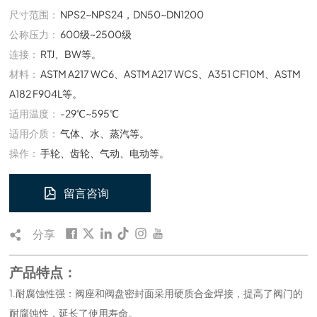
尺寸范围：
NPS2~NPS24，DN50~DN1200
公称压力：
600级~2500级
连接：
RTJ、BW等。
材料：
ASTM A217 WC6、ASTM A217 WCS、A351 CF10M、ASTM
A182 F904L等。
适用温度：
-29℃~595℃
适用介质：
气体、水、蒸汽等。
操作：
手轮、齿轮、气动、电动等。
留言咨询
分享
产品特点：
1.耐腐蚀性强：阀座和阀盘密封面采用硬质合金焊接，提高了阀门的
耐腐蚀性，延长了使用寿命。