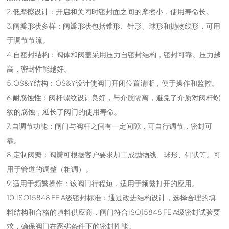
2.低摩擦设计：开启和关闭时密封面之间的摩擦小，使用寿命长。
3.阀瓣形状多样：阀瓣形状包括锥形、针形、球形和抛物线形，可用
于调节节流。
4.自密封结构：阀体和阀盖采用压力自密封结构，密封可靠。压力越
高，密封性能越好。
5.OS&Y结构：OS&Y设计使阀门开闭位置清晰，便于操作和监控。
6.耐腐蚀性：阀杆螺纹设计良好，与介质隔离，避免了介质对阀杆螺
纹的腐蚀，延长了阀门的使用寿命。
7.自调节功能：闸门与阀杆之间有一定间隙，可自行调节，密封可
靠。
8.定制阀瓣：阀瓣可根据客户要求加工成抛物线、球形、针状等。可
用于管道的调整（粗调）。
9.适用于频繁操作：该阀门行程短，适用于频繁打开的应用。
10.ISO15848 FE A级密封标准：通过改进结构设计，选择合理的填
料结构和合格的填料供应商，阀门符合ISO15848 FE A级密封试验要
求，确保阀门在恶劣条件下的密封性能。