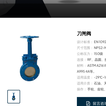
刀闸阀
设计标准：
EN 109
尺寸范围：
NPS2~
公称压力：
150级
连接：
RF、晶圆、
材料：
ASTM A216
A995 4A等。
适用温度：
-29℃~
适用介质：
石油、
操作：
手轮、齿轮
留言咨