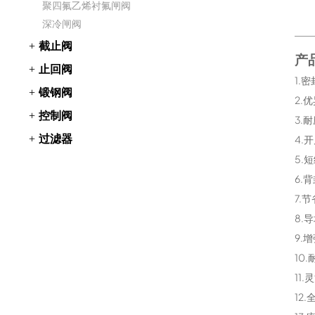
聚四氟乙烯衬氟闸阀
深冷闸阀
截止阀
产
止回阀
1.
锻钢阀
2.
控制阀
3.
过滤器
4.
5.
6.
7.
8.
9.
10
11
12