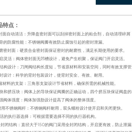
品特点：
密封面自动清洁：升降盘密封面可以刮掉密封面上的粘合剂，自动清理碎屑
优异的防腐性能：不锈钢阀瓣有效防止腐蚀引起的密封泄漏。
耐磨密封面：硬质合金密封面保证密封的耐磨性，满足长期使用的要求。
开启灵活：阀体密封面无凹槽设计，避免产生积聚，保证阀门开启灵活。
短结构设计：刀闸阀结构长度短，节省原材料和安装空间，同时有效支撑
背封设计：科学的背封包装设计，使背封安全、有效、耐用。
节省材料的支架：三角形支架设计节省材料，确保所需的机械性能。
导块和挤压块：阀体上的导块保证阀瓣的正确运动，四个挤压块保证阀盘
增强阀体强度：阀体加强肋设计提高了阀体的整体强度。
.耐用不锈钢阀杆：不锈钢阀杆耐用，双头螺栓设计使开启和关闭更快。
.灵活的执行器选择：可根据需要选择不同的执行器机构。
.全封闭结构：直径大于150的阀门采用全封闭结构，开启更有效，防止泄漏