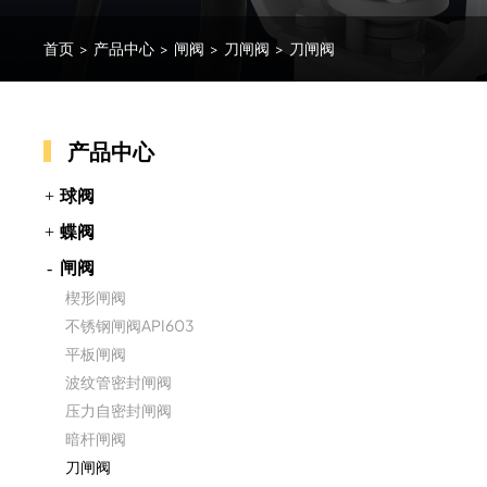
首页
>
产品中心
>
闸阀
>
刀闸阀
>
刀闸阀
产品中心
球阀
蝶阀
闸阀
楔形闸阀
不锈钢闸阀API603
平板闸阀
波纹管密封闸阀
压力自密封闸阀
暗杆闸阀
刀闸阀