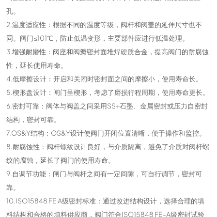
孔。
2.温度适应性：根据不同的温度等级，阀杆和阀盖的延伸尺寸也不
同。阀门≤101℃，防止低温变形，主要部件应进行低温处理。
3.增强耐磨性：阀座和阀瓣密封面堆焊硬质合金，提高阀门的耐腐蚀
性，延长使用寿命。
4.低摩擦设计：开启和关闭时密封面之间的摩擦小，使用寿命长。
5.楔形盘设计：闸门呈楔形，考虑了磨损行程周期，使用寿命更长。
6.密封可靠：阀体与阀盖之间采用SS+石墨、金属密封或压力自密封
结构，密封可靠。
7.OS&Y结构：OS&Y设计使阀门开闭位置清晰，便于操作和监控。
8.耐腐蚀性：阀杆螺纹设计良好，与介质隔离，避免了介质对阀杆螺
纹的腐蚀，延长了阀门的使用寿命。
9.自调节功能：闸门与阀杆之间有一定间隙，可自行调节，密封可
靠。
10.ISO15848 FE A级密封标准：通过改进结构设计，选择合理的填
料结构和合格的填料供应商，阀门符合ISO15848 FE-A级密封试验