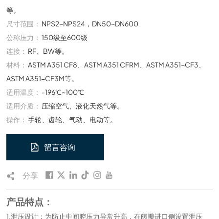
等。
尺寸范围：
NPS2~NPS24，DN50~DN600
公称压力：
150级至600级
连接：
RF、BW等。
材料：
ASTM A351 CF8、ASTM A351 CFRM、ASTM A351-CF3、
ASTM A351-CF3M等。
适用温度：
-196℃~100℃
适用介质：
压缩空气、液化天然气等。
操作：
手轮、齿轮、气动、电动等。
留言咨询
分享
产品特点：
1.泄压设计：为防止中间腔压力异常升高，在阀瓣进口侧设置泄压