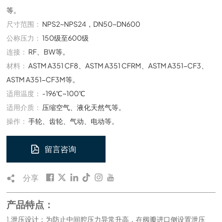
等。
尺寸范围：
NPS2~NPS24，DN50~DN600
公称压力：
150级至600级
连接：
RF、BW等。
材料：
ASTM A351 CF8、ASTM A351 CFRM、ASTM A351-CF3、
ASTM A351-CF3M等。
适用温度：
-196℃~100℃
适用介质：
压缩空气、液化天然气等。
操作：
手轮、齿轮、气动、电动等。
留言咨询
分享
产品特点：
1.泄压设计：为防止中间腔压力异常升高，在阀瓣进口侧设置泄压