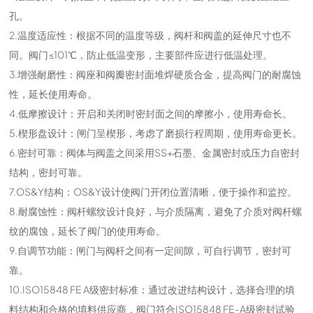
孔。
2.温度适应性：根据不同的温度等级，阀杆和阀盖的延伸尺寸也不
同。阀门≤101℃，防止低温变形，主要部件应进行低温处理。
3.增强耐磨性：阀座和阀瓣密封面堆焊硬质合金，提高阀门的耐腐蚀
性，延长使用寿命。
4.低摩擦设计：开启和关闭时密封面之间的摩擦小，使用寿命长。
5.楔形盘设计：闸门呈楔形，考虑了磨损行程周期，使用寿命更长。
6.密封可靠：阀体与阀盖之间采用SS+石墨、金属密封或压力自密封
结构，密封可靠。
7.OS&Y结构：OS&Y设计使阀门开闭位置清晰，便于操作和监控。
8.耐腐蚀性：阀杆螺纹设计良好，与介质隔离，避免了介质对阀杆螺
纹的腐蚀，延长了阀门的使用寿命。
9.自调节功能：闸门与阀杆之间有一定间隙，可自行调节，密封可
靠。
10.ISO15848 FE A级密封标准：通过改进结构设计，选择合理的填
料结构和合格的填料供应商，阀门符合ISO15848 FE-A级密封试验