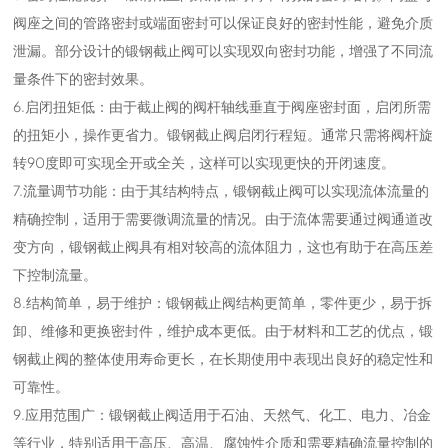
阀座之间的管路密封或端面密封可以保证良好的密封性能，避免介质
泄漏。部分设计的锻钢截止阀可以实现双向密封功能，增强了不同流
量条件下的密封效果。
6.启闭扭矩低：由于截止阀的阀杆轴线垂直于阀座密封面，启闭所需
的扭矩小，操作更省力。锻钢截止阀启闭行程短。通常只需将阀杆旋
转90度即可实现全开或全关，这样可以实现更快的开闭速度。
7.流量调节功能：由于其结构特点，锻钢截止阀可以实现流体流量的
精确控制，适用于需要微调流量的情况。由于流体需要通过阀通道改
变方向，锻钢截止阀具有相对较高的流体阻力，这也有助于在高压差
下控制流量。
8.结构简单，易于维护：锻钢截止阀结构更简单，零件更少，易于拆
卸、维修和更换密封件，维护成本更低。由于材料和工艺的优点，锻
钢截止阀的整体使用寿命更长，在长期使用中表现出良好的稳定性和
可靠性。
9.应用范围广：锻钢截止阀适用于石油、天然气、化工、电力、冶金
等行业，特别适用于高压、高温、腐蚀性介质和需要精确流量控制的