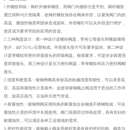
1.外螺纹和轭：阀杆外侧有螺纹，而阀门内侧部分是平的。阀杆螺纹
通过填料与介质隔离，使阀杆螺纹保持在阀体外部，以避免阀门内的
高温、腐蚀性物质和固体造成损坏。外部螺钉可以从外部进行维护，
使其成为要求苛刻的应用的首选。
2.三种阀盖设计：第一种设计是螺栓阀盖，带有公母接头和螺旋缠绕
垫片，由F304L/石墨制成。环形接头垫片可应要求提供。第二种设
计是带螺纹和密封焊接接头的焊接阀盖。根据要求，可提供全熔透强
度焊接接头。第三种设计是压力密封阀盖，带有螺纹和压力密封阀帽
接头。
3.强度和硬度高：锻钢闸阀具有较高的机械强度和韧性，可以承受高
压、高温和腐蚀性介质条件。这使得锻钢截止阀适用于恶劣的工作环
境，如高压蒸汽、石油和天然气管道。
4.耐腐蚀性：锻钢闸阀采用特殊的耐腐蚀合金钢或不锈钢制成，可在
腐蚀性介质的环境中长期使用。阀门表面经过特殊处理，具有良好的
耐腐蚀性，可以满足各种工业领域的需求。
5.密封性能优异：锻钢截止阀采用相对简单有效的密封结构。阀盘与