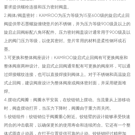
要求提供螺栓连接和压力密封阀盖。
2.阀体/阀盖密封：KAMROO为压力等级为15至600级的旋启式止回
阀提供带石墨螺旋缠绕垫片的不锈钢，并为压力等级900级及以上的
旋启止回阀标配八角环配件。压力密封阀盖设计通常用于900级及以
上的阀门压力等级，以使其密封。垫片常用的材料是柔性钢环或石
墨。
3.可更换和整体阀座设计：KAMROO旋启式止回阀有可更换阀座和
整体阀座两种设计。旋启式止回阀通常配有可更换的阀座环，可以通
过焊接螺纹连接，也可以直接焊接到阀体上。对于不锈钢和高温旋启
式止回阀，建议阀座设计为整体阀座或阀体密封面，并采用硬面堆
焊。
4.摆动式阀瓣：阀瓣水平安装，在铰链销上摆动。当流量从上游移动
时，阀盘摆动打开，当压力下降时，阀瓣由于重力而关闭。
5.铰链组件：铰链销位于阀瓣重心附近。铰链臂的设计能够承受快速
闭合的冲击载荷，以确保更长的使用寿命和连续闭合。它还有一个整
体式圆盘止动器，在打开位置提供可靠的止动。铰链销经过精密加