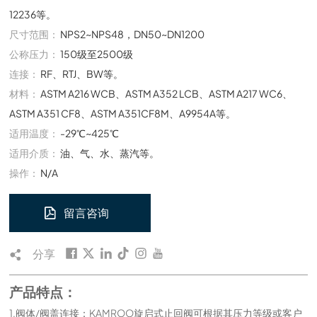
12236等。
尺寸范围：
NPS2~NPS48，DN50~DN1200
公称压力：
150级至2500级
连接：
RF、RTJ、BW等。
材料：
ASTM A216 WCB、ASTM A352 LCB、ASTM A217 WC6、
ASTM A351 CF8、ASTM A351CF8M、A9954A等。
适用温度：
-29℃~425℃
适用介质：
油、气、水、蒸汽等。
操作：
N/A
留言咨询
分享
产品特点：
1.阀体/阀盖连接：KAMROO旋启式止回阀可根据其压力等级或客户