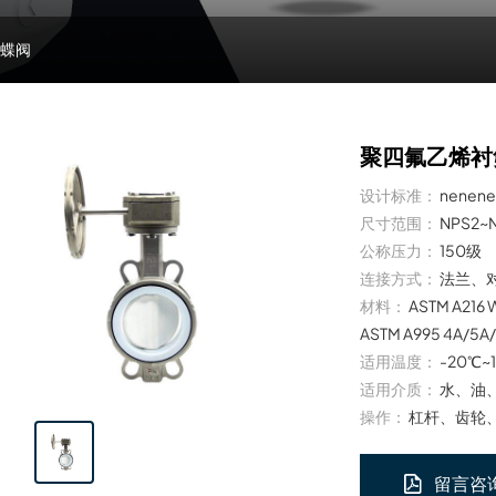
氟蝶阀
聚四氟乙烯衬
设计标准：
nenene
尺寸范围：
NPS2~
公称压力：
150级
连接方式：
法兰、
材料：
ASTM A216
ASTM A995 4A/5
适用温度：
-20℃~
适用介质：
水、油
操作：
杠杆、齿轮
留言咨