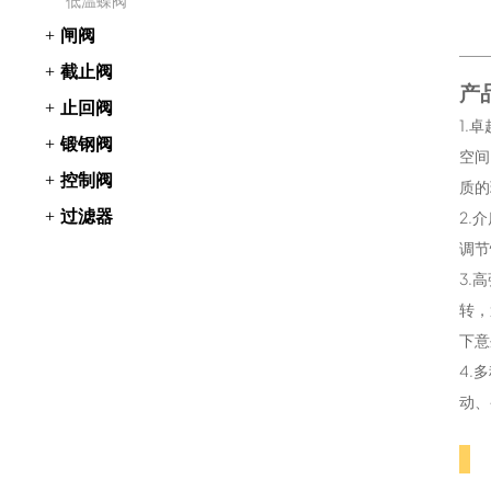
低温蝶阀
闸阀
截止阀
产
止回阀
1.
锻钢阀
空间
控制阀
质的
过滤器
2.
调节
3.
转，
下意
4.
动、