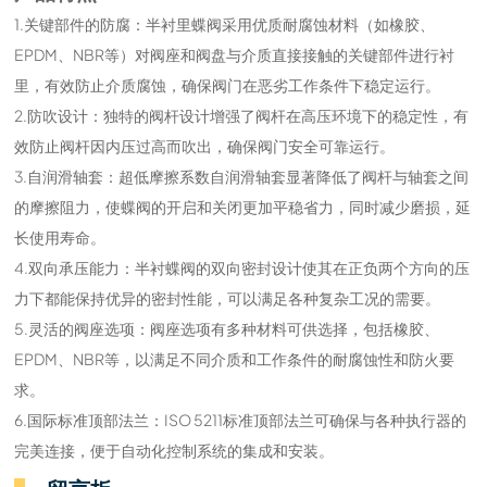
1.关键部件的防腐：半衬里蝶阀采用优质耐腐蚀材料（如橡胶、
EPDM、NBR等）对阀座和阀盘与介质直接接触的关键部件进行衬
里，有效防止介质腐蚀，确保阀门在恶劣工作条件下稳定运行。
2.防吹设计：独特的阀杆设计增强了阀杆在高压环境下的稳定性，有
效防止阀杆因内压过高而吹出，确保阀门安全可靠运行。
3.自润滑轴套：超低摩擦系数自润滑轴套显著降低了阀杆与轴套之间
的摩擦阻力，使蝶阀的开启和关闭更加平稳省力，同时减少磨损，延
长使用寿命。
4.双向承压能力：半衬蝶阀的双向密封设计使其在正负两个方向的压
力下都能保持优异的密封性能，可以满足各种复杂工况的需要。
5.灵活的阀座选项：阀座选项有多种材料可供选择，包括橡胶、
EPDM、NBR等，以满足不同介质和工作条件的耐腐蚀性和防火要
求。
6.国际标准顶部法兰：ISO 5211标准顶部法兰可确保与各种执行器的
完美连接，便于自动化控制系统的集成和安装。