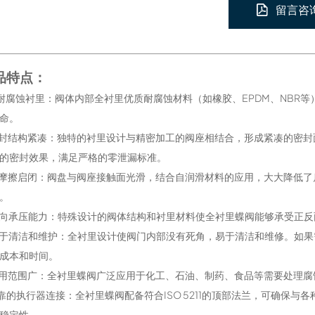
留言咨
品特点：
全耐腐蚀衬里：阀体内部全衬里优质耐腐蚀材料（如橡胶、EPDM、NB
命。
密封结构紧凑：独特的衬里设计与精密加工的阀座相结合，形成紧凑的密
的密封效果，满足严格的零泄漏标准。
低摩擦启闭：阀盘与阀座接触面光滑，结合自润滑材料的应用，大大降低
。
双向承压能力：特殊设计的阀体结构和衬里材料使全衬里蝶阀能够承受正
易于清洁和维护：全衬里设计使阀门内部没有死角，易于清洁和维修。如
成本和时间。
适用范围广：全衬里蝶阀广泛应用于化工、石油、制药、食品等需要处理
可靠的执行器连接：全衬里蝶阀配备符合ISO 5211的顶部法兰，可确保
稳定性。