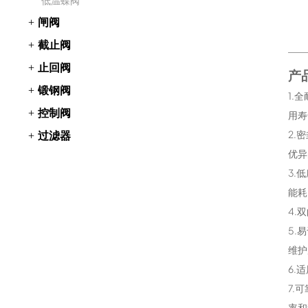
低温蝶阀
闸阀
截止阀
止回阀
产
锻钢阀
1.
控制阀
用寿
2.
过滤器
优异
3.
能耗
4.
5.
维护
6.
7.
率和