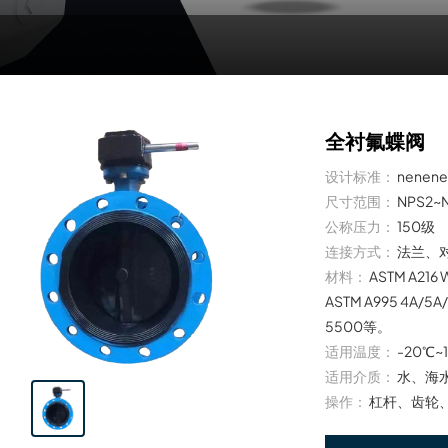
全衬氟蝶阀
设计标准：
nenene
尺寸范围：
NPS2~
公称压力：
150级
连接方式：
法兰、
材料：
ASTM A216
ASTM A995 4A/5
5500等。
适用温度：
-20℃~
适用介质：
水、海
操作：
杠杆、齿轮