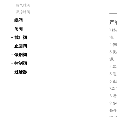
氧气球阀
深冷球阀
蝶阀
产
闸阀
1.
截止阀
油、
2.
止回阀
3.
锻钢阀
通。
控制阀
4.
过滤器
5.
6.
7.
8.
9.
条件