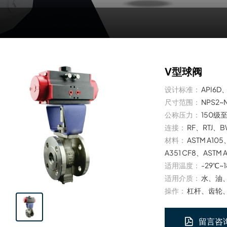
V型球阀
设计标准：
API6D、
尺寸范围：
NPS2~
公称压力：
150级
连接：
RF、RTJ、
材料：
ASTM A105
A351 CF8、ASTM 
适用温度：
-29℃~
适用介质：
水、油
操作：
杠杆、齿轮
留言咨