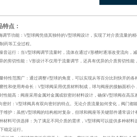
品特点：
精确调节功能：V型球阀凭借其独特的V型球阀设计，实现了对介质流量的
制药等工业过程。
低噪音运行：当V型球阀调节流量时，流体在通过V形槽时逐渐改变流向，
优异的剪切性能：V形设计不仅用于流量调节，还具有优异的介质剪切性
流量特性范围广：通过调整V型球的角度，可以实现从等百分比到快开的
耐磨性和使用寿命长：V型球阀采用优质材料制成，球与阀座的接触面积
密封性能高：阀座采用金属对金属或软密封材料设计，确保V型球阀在高
双向密封：V型球阀具有双向密封的特点。无论介质流量如何变化，阀门都
易于维护：虽然V型球阀的结构相对复杂，但球和阀座等关键部件通常设计
多种材料可供选择：为了满足不同介质的需求，V型球阀可以提供多种材
下稳定运行。