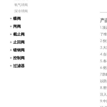
氧气球阀
深冷球阀
蝶阀
产
闸阀
1.
截止阀
了维
2.
止回阀
3.
锻钢阀
4.
控制阀
5.
过滤器
6.
7.
以防
8.
注入
9.