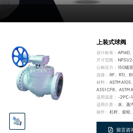
上装式球阀
设计标准：
API6D、
尺寸范围：
NPS1/
公称压力：
150级
连接：
RF、RTJ、
材料：
ASTM A105
A351 CF8、ASTM 
适用温度：
-29℃~
适用介质：
水、蒸
操作：
杠杆、齿轮
留言咨