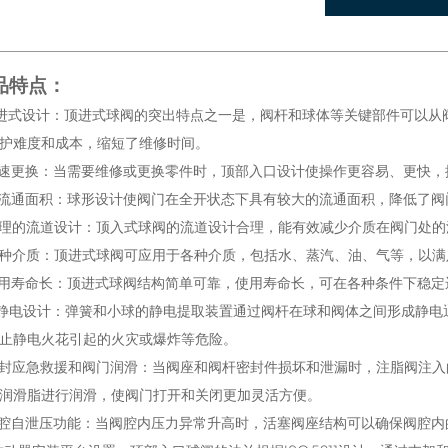
品特点：
顶进式设计：顶进式球阀的突出特点之一是，阀杆和球体等关键部件可以
护难度和成本，缩短了维修时间。
快速更换：当需要维修或更换零件时，顶部入口设计使操作更容易、更快
大流通面积：球形设计使阀门在全开状态下具有较大的流通面积，降低了
合理的流道设计：顶入式球阀的流道设计合理，能有效减少介质在阀门处
各种介质：顶进式球阀可应用于各种介质，包括水、蒸汽、油、气等，以
使用寿命长：顶进式球阀结构简单可靠，使用寿命长，可在各种条件下稳定
防静电设计：弹簧和小球的静电提取装置通过阀杆在球和阀体之间形成静
止静电火花引起的火灾或爆炸等危险。
密封应急救援和阀门润滑：当阀座和阀杆密封件损坏和泄漏时，注脂阀注
润滑脂进行润滑，使阀门打开和关闭更加灵活方便。
中腔自泄压功能：当阀腔内压力异常升高时，活塞阀座结构可以确保阀腔