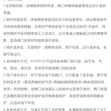
1.全焊接结构：由钢板和组焊而成，阀门和阀体能够避免任何介质的
泄漏。
2.密封性能优异：弹簧阀座更能适应压力和温度变化，保证阀座嵌件
与球体的紧密接触，在密封严密的前提下实现灵活的开/关操作。球
体和阀杆均采用精密加工工具加工，以尽量减少接触面之间的摩擦系
数，提高阀门的密封性能和操作扭矩。
3.维护成本低：无需维护、调整和润滑，易于安装，运行成本低，长
期可靠运行。
4.多种操作方式：KAMROO可提供各种阀门执行器，如手动、气
动、电动、液压等。具体型号根据阀门扭矩选择。
5.地下条件设计：对于埋在地下的阀门，它们配备了延长轴、用于维
护的延长管（通道两侧的排气管+两侧的阀座喷射管+阀体底部的排
放管）和控制阀，使阀门在地面以上的操作位置便于操作。阀门表面
已涂覆防腐沥青涂层保护或环氧树脂保护，现场管道桥接和阴极保
护，以适应地下环境。
6.多种连接方式：为满足不同工况的需要，金属阀座球阀提供了法兰